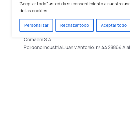
“Aceptar todo” usted da su consentimiento a nuestro us
10. Datos de contacto
de las cookies.
Para preguntas y/o comentarios sobre nuestra pol
Personalizar
Rechazar todo
Aceptar todo
contacto:
Comaem S.A.
Polígono Industrial Juan y Antonio, nº 44 28864 Ajal
España
Web:
https://web.comaem.es
Correo electrónico:
info@comaem.es
Número de teléfono: 918843286
Esta política de cookies se ha sincronizado con
co