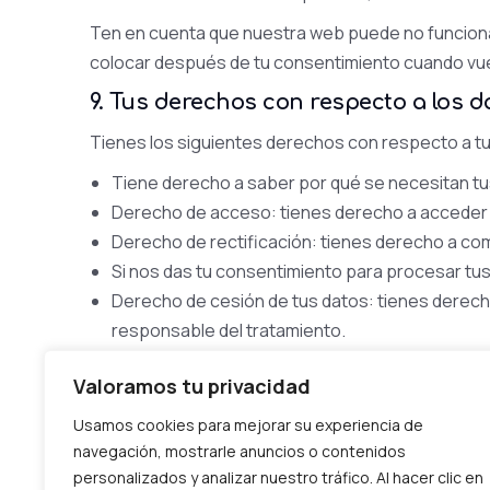
Ten en cuenta que nuestra web puede no funcionar
colocar después de tu consentimiento cuando vuel
9. Tus derechos con respecto a los 
Tienes los siguientes derechos con respecto a t
Tiene derecho a saber por qué se necesitan tu
Derecho de acceso: tienes derecho a acceder
Derecho de rectificación: tienes derecho a com
Si nos das tu consentimiento para procesar tus
Derecho de cesión de tus datos: tienes derecho
responsable del tratamiento.
Derecho de oposición: puedes oponerte al trat
Valoramos tu privacidad
procesamiento.
Usamos cookies para mejorar su experiencia de
Para ejercer estos derechos, por favor, contacta co
navegación, mostrarle anuncios o contenidos
tienes alguna queja sobre cómo gestionamos tus da
personalizados y analizar nuestro tráfico. Al hacer clic en
supervisora (la autoridad de protección de datos)