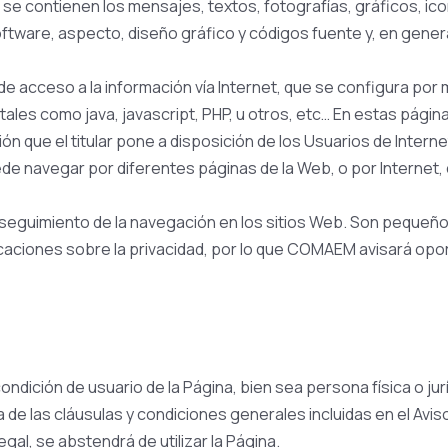
s se contienen los mensajes, textos, fotografías, gráficos, icon
tware, aspecto, diseño gráfico y códigos fuente y, en general
 de acceso a la información vía Internet, que se configura p
ales como java, javascript, PHP, u otros, etc… En estas pági
ón que el titular pone a disposición de los Usuarios de Interne
ede navegar por diferentes páginas de la Web, o por Internet, 
 y seguimiento de la navegación en los sitios Web. Son pequeñ
caciones sobre la privacidad, por lo que COMAEM avisará opor
condición de usuario de la Página, bien sea persona física o ju
 de las cláusulas y condiciones generales incluidas en el Avis
gal, se abstendrá de utilizar la Página.