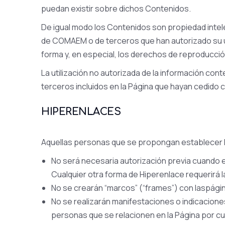
puedan existir sobre dichos Contenidos.
De igual modo los Contenidos son propiedad intele
de COMAEM o de terceros que han autorizado su us
forma y, en especial, los derechos de reproducció
La utilización no autorizada de la información con
terceros incluidos en la Página que hayan cedido 
HIPERENLACES
Aquellas personas que se propongan establecer hi
No será necesaria autorización previa cuando e
Cualquier otra forma de Hiperenlace requerirá 
No se crearán “marcos” (“frames”) con laspág
No se realizarán manifestaciones o indicacion
personas que se relacionen en la Página por cua