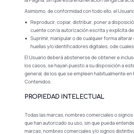
la Página, sin que esta enumeración tenga carácter
Asimismo, de conformidad con todo ello, el Usuari
Reproducir, copiar, distribuir, poner a disposi
cuente con la autorización escrita y explícita 
Suprimir, manipular o de cualquier forma altera
huellas y/o identificadores digitales, ode cua
El Usuario deberá abstenerse de obtener e inclus
los casos, se hayan puesto a su disposición a es
general, de los que se empleen habitualmente en In
Contenidos.
PROPIEDAD INTELECTUAL
Todas las marcas, nombres comerciales o signos d
que han autorizado su uso, sin que pueda entender
marcas, nombres comerciales y/o signos distintiv