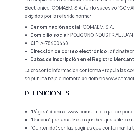
Electrónico, COMAEM, S.A. (en lo sucesivo “COMAEM
exigidos por la referida norma:
Denominación social:
COMAEM, S.A.
Domicilio social:
POLIGONO INDUSTRIAL JUAN Y
CIF:
A-78490448
Dirección de correo electrónico:
oficinate
Datos de inscripción en el Registro Mercanti
La presente información conforma y regula las con
se publica bajo el nombre de dominio www.comae
DEFINICIONES
“Página”, dominio www.comaem.es que se pone a
“Usuario”, persona física o jurídica que utiliza o
“Contenido”, son las páginas que conforman la