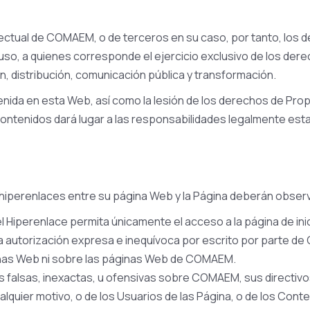
ctual de COMAEM, o de terceros en su caso, por tanto, los de
o, a quienes corresponde el ejercicio exclusivo de los dere
n, distribución, comunicación pública y transformación.
tenida en esta Web, así como la lesión de los derechos de Pro
contenidos dará lugar a las responsabilidades legalmente est
perenlaces entre su página Web y la Página deberán observar
l Hiperenlace permita únicamente el acceso a la página de ini
la autorización expresa e inequívoca por escrito por parte 
inas Web ni sobre las páginas Web de COMAEM.
es falsas, inexactas, u ofensivas sobre COMAEM, sus directiv
lquier motivo, o de los Usuarios de las Página, o de los Cont