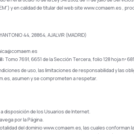
”) y en calidad de titular del web site www.comaem.es , proc
ANTONIO 44, 28864, AJALVIR (MADRID)
cnica@comaem.es
l:
Tomo 7691, 6651 de la Sección Tercera, folio 128 hoja nº 68
diciones de uso, las limitaciones de responsabilidad y las obl
m.es, asumen y se comprometen a respetar.
 disposición de los Usuarios de Internet.
 navega por la Página.
 totalidad del dominio www.comaem.es, las cuales conforman l