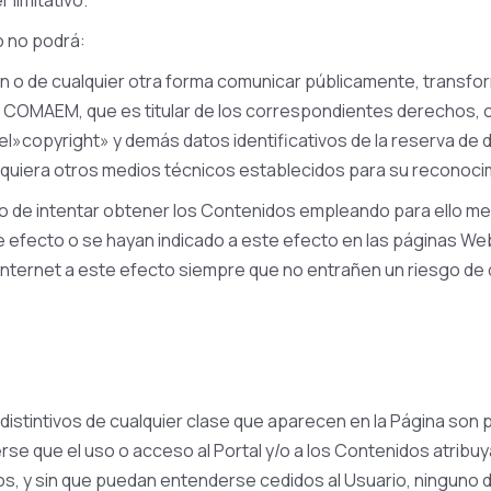
 limitativo.
o no podrá:
ción o de cualquier otra forma comunicar públicamente, transf
de COMAEM, que es titular de los correspondientes derechos, o
r el»copyright» y demás datos identificativos de la reserva d
lesquiera otros medios técnicos establecidos para su reconoci
o de intentar obtener los Contenidos empleando para ello me
te efecto o se hayan indicado a este efecto en las páginas W
ternet a este efecto siempre que no entrañen un riesgo de dañ
istintivos de cualquier clase que aparecen en la Página son
se que el uso o acceso al Portal y/o a los Contenidos atribuy
os, y sin que puedan entenderse cedidos al Usuario, ninguno 